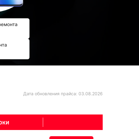
ремонта
нта
Дата обновления прайса:
03.08.2026
оки