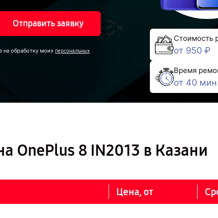
Отправить заявку
Стоимость 
от 950 ₽
е на обработку моих
персональных
Время ремо
от 40 мин
а OnePlus 8 IN2013 в Казани
Цена, от
Ср