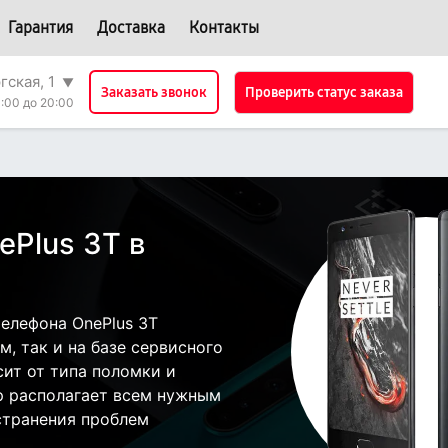
Гарантия
Доставка
Контакты
гская, 1
▼
Проверить статус заказа
Заказать звонок
:00 до 20:00
ePlus 3T в
елефона OnePlus 3T
, так и на базе сервисного
сит от типа поломки и
р располагает всем нужным
странения проблем