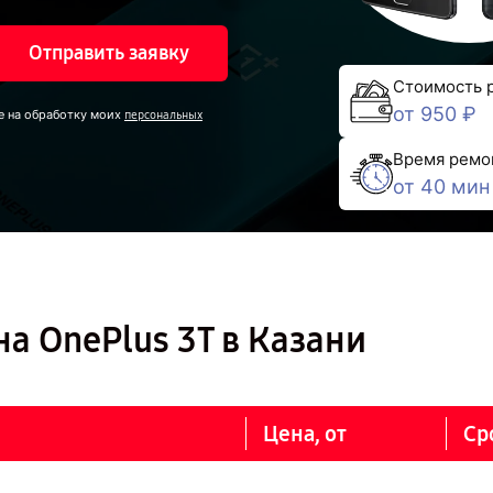
Отправить заявку
Стоимость 
от 950 ₽
е на обработку моих
персональных
Время ремо
от 40 мин
а OnePlus 3T в Казани
Цена, от
Ср