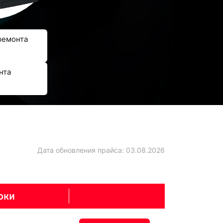
ремонта
нта
Дата обновления прайса:
03.08.2026
оки