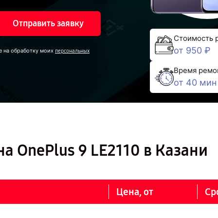
Отправить заявку
Стоимость 
от 950 ₽
е на обработку моих
персональных
Время ремо
от 40 мин
а OnePlus 9 LE2110 в Казани
Цена, от
Ср