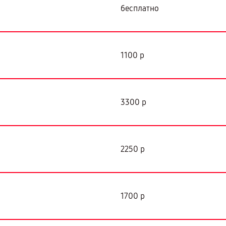
бесплатно
1100 р
3300 р
2250 р
1700 р