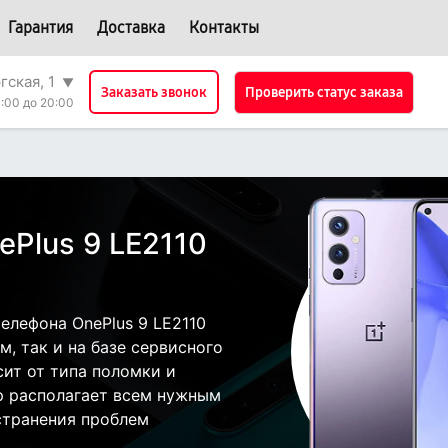
Гарантия
Доставка
Контакты
гская, 1
▼
Проверить статус заказа
Заказать звонок
:00 до 20:00
ePlus 9 LE2110
елефона OnePlus 9 LE2110
, так и на базе сервисного
сит от типа поломки и
р располагает всем нужным
странения проблем