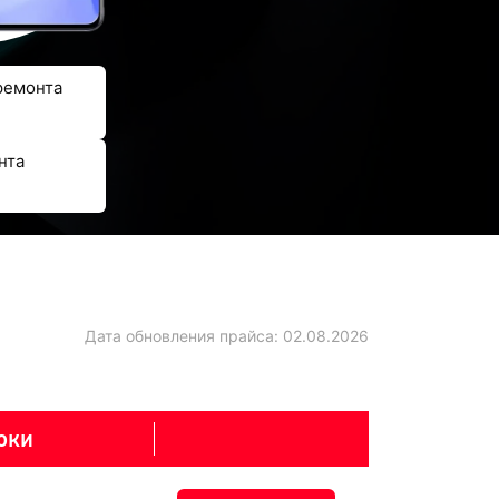
ремонта
нта
Дата обновления прайса:
02.08.2026
оки