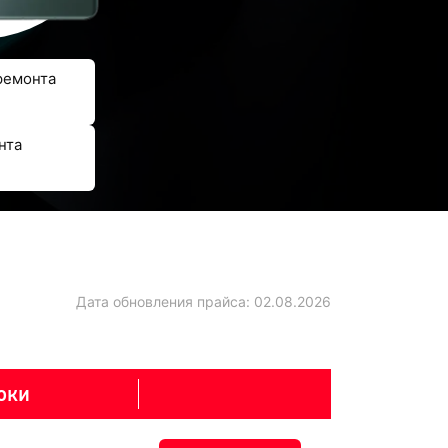
ремонта
нта
Дата обновления прайса:
02.08.2026
оки