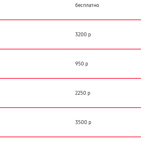
бесплатно
3200 р
950 р
2250 р
3500 р