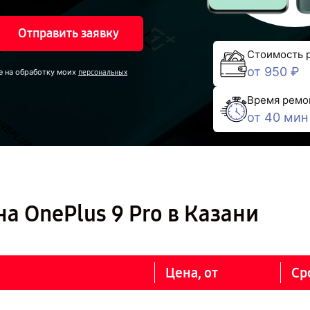
Отправить заявку
Стоимость 
от 950 ₽
е на обработку моих
персональных
Время ремо
от 40 мин
а OnePlus 9 Pro в Казани
Цена, от
Ср